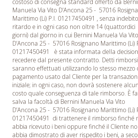
costoso di consegna standard offerto da Berni
Manuela Via Vito D’Ancona 25 - 57016 Rosign
Marittimo (Li) P.I. 01217450491 , senza indebit
ritardo e in ogni caso non oltre 14 (quattordici
giorni) dal giorno in cui Bernini Manuela Via Vit
D’Ancona 25 - 57016 Rosignano Marittimo (Li) P
01217450491 è stata informata della decision
recedere dal presente contratto. Detti rimborsi
saranno effettuati utilizzando lo stesso mezzo 
pagamento usato dal Cliente per la transazion
iniziale; in ogni caso, non dovrà sostenere alcu
costo quale conseguenza di tale rimborso. È fa
salva la facoltà di Bernini Manuela Via Vito
D’Ancona 25 - 57016 Rosignano Marittimo (Li) P
01217450491 di trattenere il rimborso finché
abbia ricevuto i beni oppure finché il Cliente n
abbia dimostrato di aver rispedito i beni, a sec